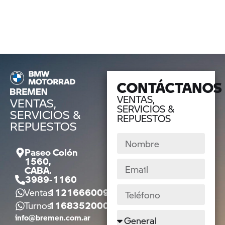
CONTÁCTANOS
VENTAS,
VENTAS,
SERVICIOS &
SERVICIOS &
REPUESTOS
REPUESTOS
Paseo Colón
1560,
CABA.
3989-1160
Ventas
1121666009
Turnos
1168352000
info@bremen.com.ar