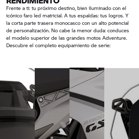
RENDIMIENTO
Frente a ti: tu próximo destino, bien iluminado con el
icónico faro led matricial. A tus espaldas: tus logros. Y
la corta parte trasera monocasco con un alto potencial
de personalización. No cabe la menor duda: conduces
el modelo superior de las grandes motos Adventure.
Descubre el completo equipamiento de serie:
Guiding
Mayor
Máxima
Comodidad
Light:
estabilidad:
multifuncionalidad:
durante
faro led
EVO
el
el viaje:
matricial
Paralever
concepto
parabrisas
de
ajustable
Un
La última
bastidor
El
diseño
generación
Comprimido
parabrisas
que
del
para
de serie
rompe
sistema
garantizar
Sport
claramente
Paralever,
un placer
tiene un
con la
el EVO
de
aspecto
tradición:
Paralever
conducción
ligero y
el nuevo
de BMW
máximo.
dinámico
icono
Motorrad,
Tu R
y
luminoso
garantiza
1300 GS
proporciona
simétrico.
entre
es un
una
Las luces
otras