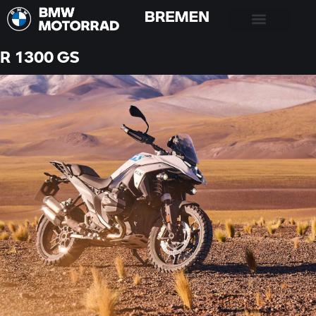
2023
R 1300 GS
R 1300 GS
COTIZACIÓN